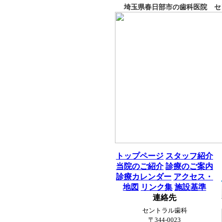
埼玉県春日部市の歯科医院 セン
トップページ
スタッフ紹介
当院のご紹介
診療のご案内
診療カレンダー
アクセス・
地図
リンク集
施設基準
連絡先
セントラル歯科
〒344-0023