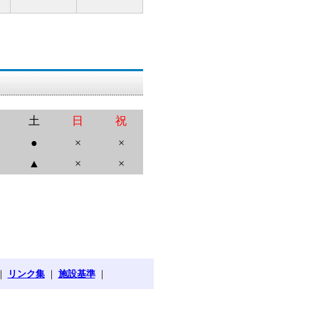
土
日
祝
●
×
×
▲
×
×
｜
リンク集
｜
施設基準
｜